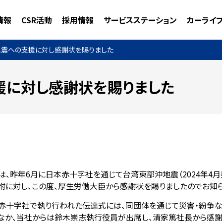
情報
CSR活動
採用情報
サービスステーション
カーライ
震への支援に対し感謝状を賜りました
援に対し感謝状を賜りました
は、昨年6月に日本赤十字社を通じて台湾東部沖地震（2024年4月
附に対し、この度、厚生労働大臣から感謝状を賜りましたのでお知ら
赤十字社で執り行われた伝達式には、同団体を通じて災害・紛争
なか、当社からは鈴木崇志執行役員が出席し、清家篤社長から感謝